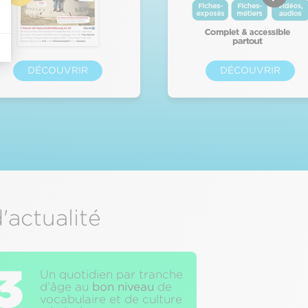
DÉCOUVRIR
DÉCOUVRIR
'actualité
3
Un quotidien par tranche
d’âge au
bon niveau
de
vocabulaire et de culture