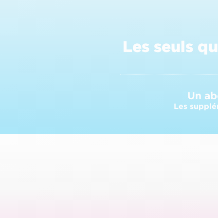
Les seuls q
Un ab
Les supplé