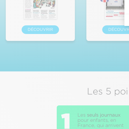
DÉCOUVRIR
DÉCOUVR
Les 5 poi
1
Les
seuls journaux
pour enfants, en
France, qui arrivent