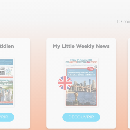
10 mi
idien
My Little Weekly News
RIR
DÉCOUVRIR