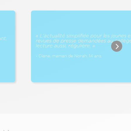
« L'actualité simplifiée pour les jeunes e
nt.
revues de presse demandées au collège
lecture aussi, régulière. »
- Diane, maman de Norah, 14 ans.