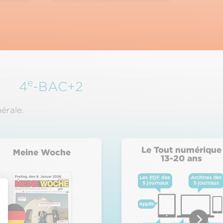
e
4
-BAC+2
nérale.
Le Tout numérique
Meine Woche
13-20 ans
Personnalisez vos Options