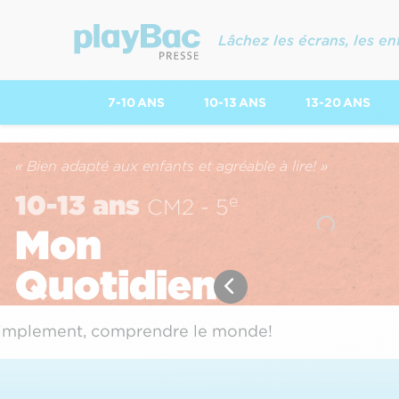
Lâchez les écrans, les en
7-10 ANS
10-13 ANS
13-20 ANS
« Bien adapté aux enfants et agréable à lire! »
10-13 ans
e
CM2 - 5
Mon
Quotidien
implement, comprendre le monde!