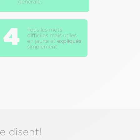
générale.
4
Tous les mots
difficiles mais utiles
en jaune et
expliqués
simplement.
e disent!