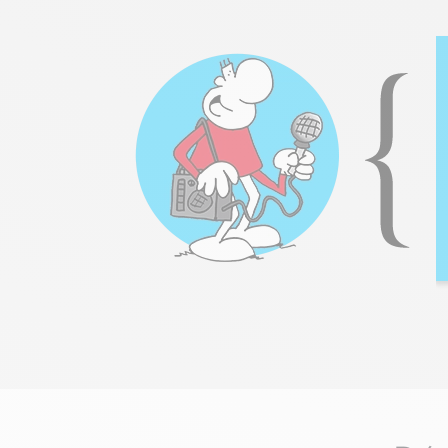
« Nous le recevons depuis deux
mois et notre fille adore. Un
moment de partage fantastique
chaque soir! »
– Sébastien, papa de Zoé, 7 ans