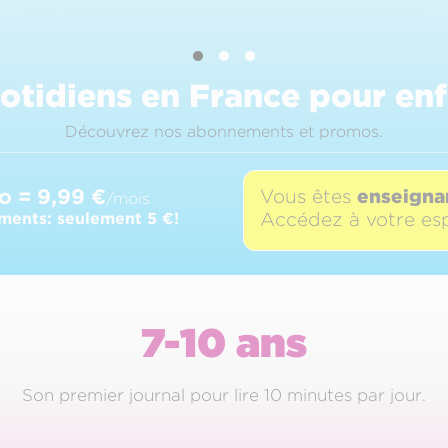
uotidiens en France pour enf
Découvrez nos abonnements et promos.
o = 9,99 €
Vous êtes
enseigna
/mois
Accédez à votre es
ments: seulement 5 €!
7-10 ans
Son premier journal pour lire 10 minutes par jour.