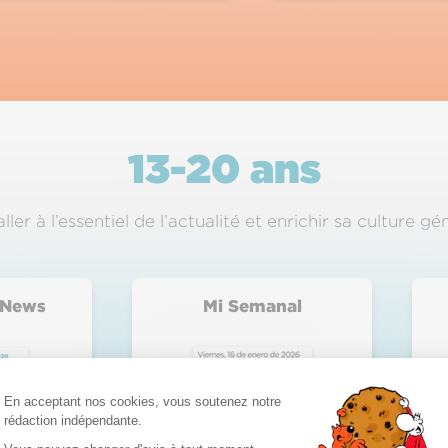
13-20 ans
ller à l’essentiel de l’actualité et enrichir sa culture gé
 News
Mi Semanal
Plateforme de Gestion du Consentement : 
En acceptant nos cookies, vous soutenez notre
rédaction indépendante.
Axeptio consent