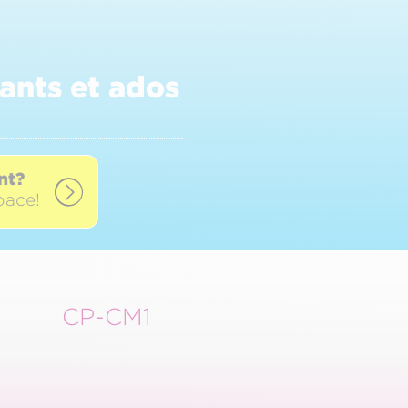
ants et ados
nt?
pace!
CP-CM1