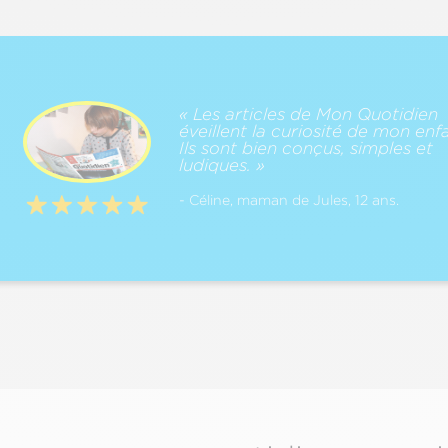
« Les articles de Mon Quotidien
éveillent la curiosité de mon enfa
Ils sont bien conçus, simples et
ludiques. »
- Céline, maman de Jules, 12 ans.