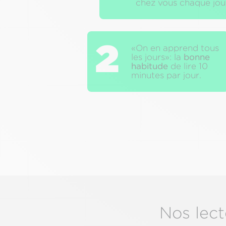
chez vous chaque jou
2
«On en apprend tous
les jours»: la
bonne
habitude
de lire 10
minutes par jour.
Nos lect