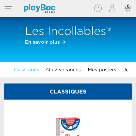
0
Les Incollables®
En savoir plus
Classiques
Quiz vacances
Mes posters
Jeux 
CLASSIQUES