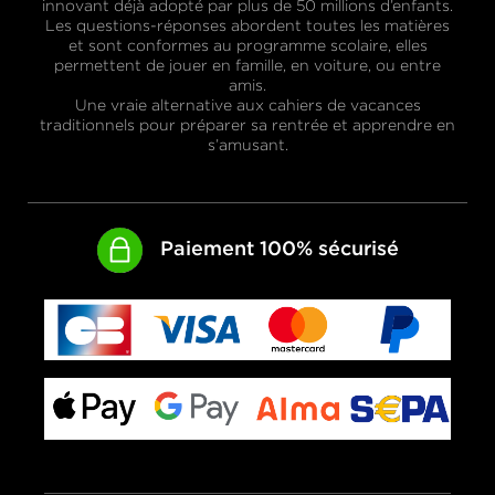
innovant déjà adopté par plus de 50 millions d’enfants.
Les questions-réponses abordent toutes les matières
et sont conformes au programme scolaire, elles
permettent de jouer en famille, en voiture, ou entre
amis.
Une vraie alternative aux cahiers de vacances
traditionnels pour préparer sa rentrée et apprendre en
s’amusant.
Paiement 100% sécurisé