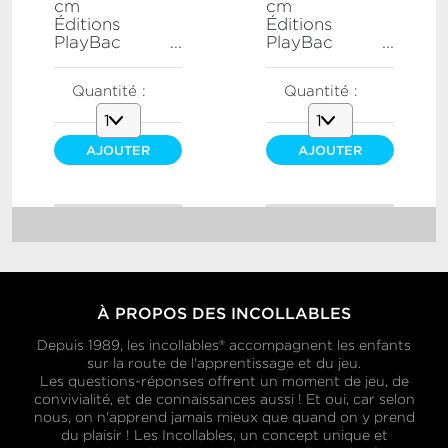
cm
cm
Éditions
Éditions
PlayBac
...
PlayBac
...
Quantité :
Quantité :
AJOUTER
AJOUTER
AU PANIER
AU PANIER
À PROPOS DES INCOLLABLES
Depuis 1989, les incollables® accompagnent les enfants
sur la route de l'apprentissage et du jeu.
Les questions-réponses offrent un moment de jeu, de
convivialité, et de connaissances aussi ! Et oui, car selon
nous, on n'apprend jamais mieux que quand on y prend
du plaisir ! Les Incollables, un concept unique et