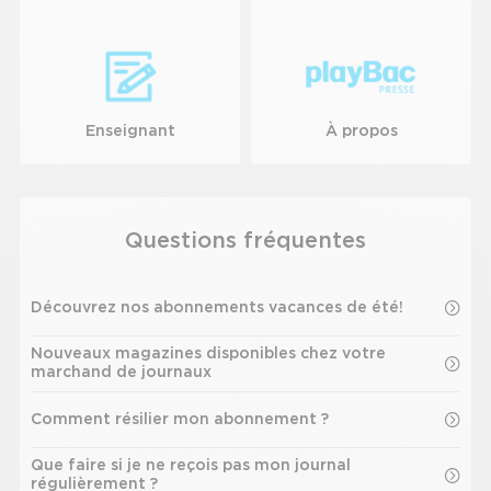
Appuyez
pour
afficher
les
sous-
Enseignant
catégories
À propos
Appuyez
Appuyez
pour
pour
afficher
afficher
Questions fréquentes
les
les
sous-
sous-
catégories
catégories
Découvrez nos abonnements vacances de été!
Nouveaux magazines disponibles chez votre
marchand de journaux
Comment résilier mon abonnement ?
Que faire si je ne reçois pas mon journal
régulièrement ?