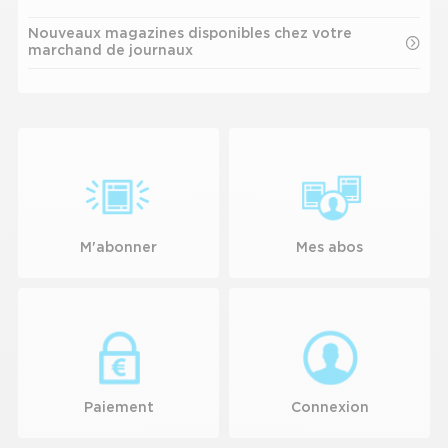
le
s'affich
contenu.
Nouveaux magazines disponibles chez votre
automa
marchand de journaux
pour
faciliter
la
sélectio
M'abonner
Mes abos
Appuyez
pour
afficher
les
sous-
Paiement
catégories
Connexion