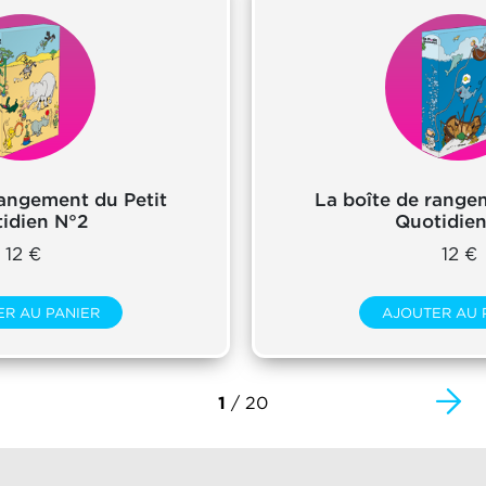
rangement du Petit
La boîte de range
idien N°2
Quotidien
12 €
12 €
ER AU PANIER
AJOUTER AU 
1
/ 20