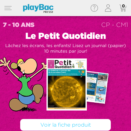
0
7 - 10 ANS
CP - CM1
Le Petit Quotidien
Lâchez les écrans, les enfants! Lisez un journal (papier)
10 minutes par jour!
Voir la fiche produit