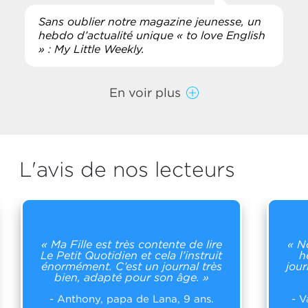
Sans oublier notre magazine jeunesse, un
hebdo d’actualité unique « to love English
» : My Little Weekly.
En voir plus
L'avis de nos lecteurs
« Ma Fille est très contente de lire
« N
Le Petit Quotidien et cela l’instruit
h
énormément. C’est un journal très
jour
bien, adapté pour son âge. »
- Anthony, papa de Lana, 9 ans.
- V