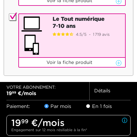
Voir la fiche produit
Le Tout numérique
7‑10 ans
4.5
/
5
-
1 719
avis
Voir la fiche produit
VOTRE ABONNEMENT:
Détails
19
€/mois
99
Paiement:
Par mois
En 1 fois
19
€/mois
99
Engagement sur 12 mois résiliable à la fin*