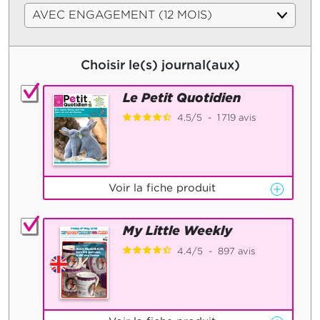
Choisir le(s) journal(aux)
Le Petit Quotidien
4.5
/
5
-
1 719
avis
Voir la fiche produit
My Little Weekly
4.4
/
5
-
897
avis