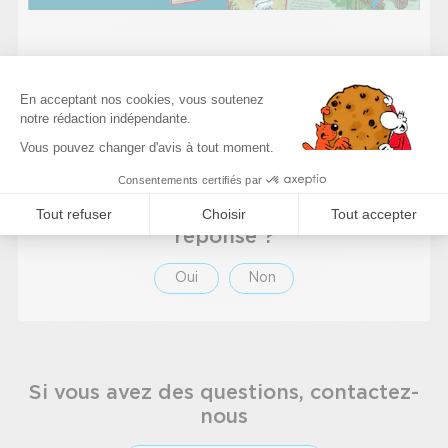
Plateforme de Gestion du Consenteme
En acceptant nos cookies, vous soutenez
notre rédaction indépendante.
Retour
Haut de page
Axeptio consent
Vous pouvez changer d'avis à tout moment.
Consentements certifiés par
Êtes-vous satisfait de cette
Tout refuser
Choisir
Tout accepter
réponse ?
Oui
Non
Si vous avez des questions, contactez-
nous