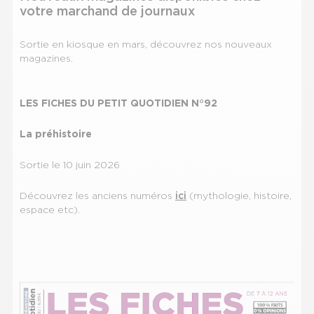
s'affich
votre marchand de journaux
automa
pour
Sortie en kiosque en mars, découvrez nos nouveaux
faciliter
magazines.
la
sélectio
LES FICHES DU PETIT QUOTIDIEN N°92
La préhistoire
Sortie le 10 juin 2026
Découvrez les anciens numéros
ici
(mythologie, histoire,
espace etc).