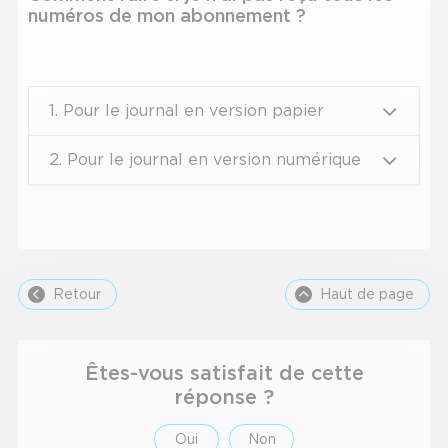
s'affich
numéros de mon abonnement ?
automa
pour
faciliter
la
1. Pour le journal en version papier
sélectio
2. Pour le journal en version numérique
Retour
Haut de page
Êtes-vous satisfait de cette
réponse ?
Oui
Non